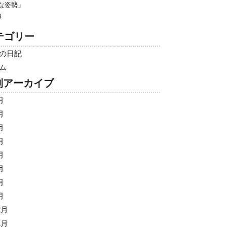
な姿勢」
3
テゴリー
の日記
ム
別アーカイブ
月
月
月
月
月
月
月
月
2月
1月