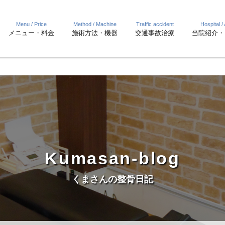
Menu / Price
Method / Machine
Traffic accident
Hospital /
メニュー・料金
施術方法・機器
交通事故治療
当院紹介・
Kumasan-blog
くまさんの整骨日記