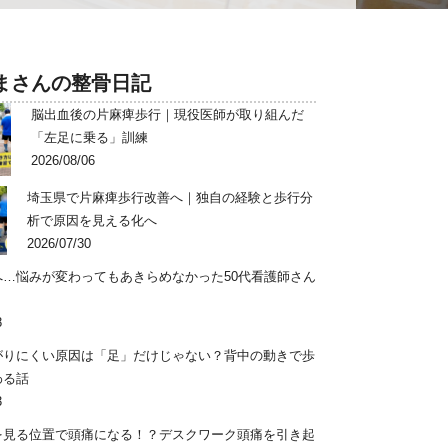
まさんの整骨日記
脳出血後の片麻痺歩行｜現役医師が取り組んだ
「左足に乗る」訓練
2026/08/06
埼玉県で片麻痺歩行改善へ｜独自の経験と歩行分
析で原因を見える化へ
2026/07/30
へ…悩みが変わってもあきらめなかった50代看護師さん
8
がりにくい原因は「足」だけじゃない？背中の動きで歩
わる話
3
を見る位置で頭痛になる！？デスクワーク頭痛を引き起