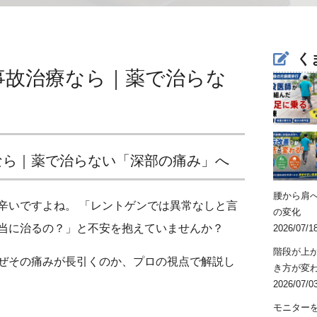
く
事故治療なら｜薬で治らな
なら｜薬で治らない「深部の痛み」へ
腰から肩
辛いですよね。 「レントゲンでは異常なしと言
の変化
当に治るの？」と不安を抱えていませんか？
2026/07/1
階段が上
ぜその痛みが長引くのか、プロの視点で解説し
き方が変
2026/07/0
モニター