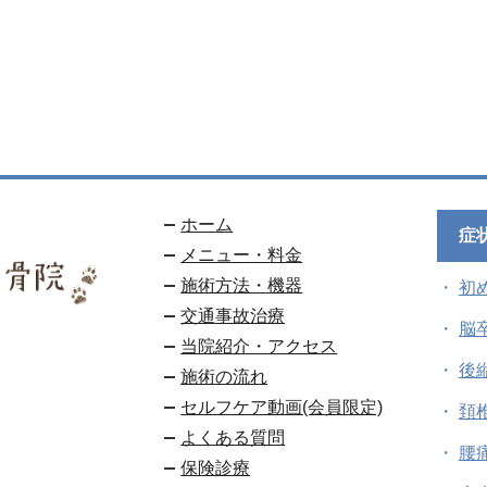
ホーム
症
メニュー・料金
施術方法・機器
初
交通事故治療
脳
当院紹介・アクセス
後
施術の流れ
セルフケア動画(会員限定)
頚
よくある質問
腰
保険診療