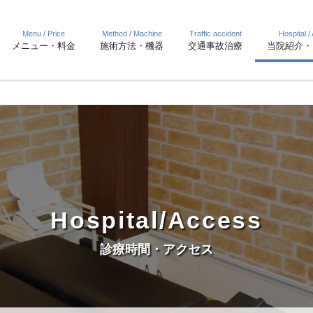
Menu / Price
Method / Machine
Traffic accident
Hospital /
メニュー・料金
施術方法・機器
交通事故治療
当院紹介・
Hospital/Access
診療時間・アクセス