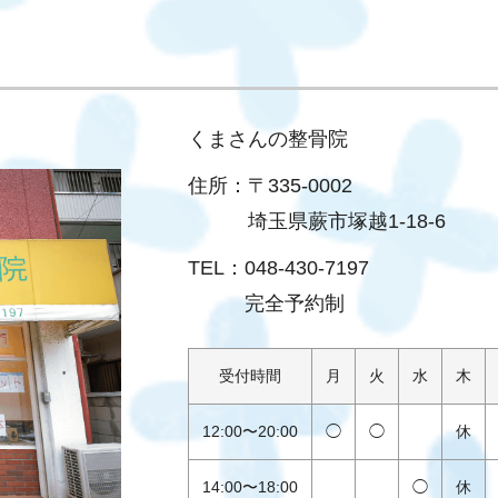
くまさんの整骨院
住所：
〒335-0002
埼玉県蕨市塚越1-18-6
TEL：
048-430-7197
完全予約制
受付
時間
月
火
水
木
12:00
〜
20:00
◯
◯
休
14:00
〜
18:00
◯
休